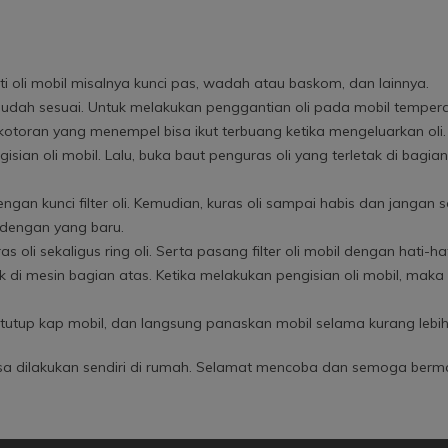
 oli mobil misalnya kunci pas, wadah atau baskom, dan lainnya.
 sudah sesuai. Untuk melakukan penggantian oli pada mobil tempera
 kotoran yang menempel bisa ikut terbuang ketika mengeluarkan oli.
isian oli mobil. Lalu, buka baut penguras oli yang terletak di ba
engan kunci filter oli. Kemudian, kuras oli sampai habis dan janga
 dengan yang baru.
li sekaligus ring oli. Serta pasang filter oli mobil dengan hati-hati 
tak di mesin bagian atas. Ketika melakukan pengisian oli mobil, ma
, tutup kap mobil, dan langsung panaskan mobil selama kurang lebih
bisa dilakukan sendiri di rumah. Selamat mencoba dan semoga berm