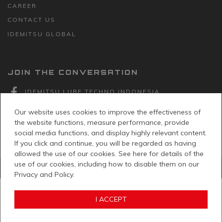
CAREER
CONTACT US
IDEMITSU GLOBAL
JOIN THE CONVERSATION
IDEMITSU LUBE TECHNO INDONESIA
IDEMITSU_LUBE
Our website uses cookies to improve the effectiveness of
the website functions, measure performance, provide
IDEMITSU LUBE TECHNO INDONESIA
social media functions, and display highly relevant content.
If you click and continue, you will be regarded as having
allowed the use of our cookies. See here for details of the
use of our cookies, including how to disable them on our
© PT Idemitsu Lube Techno Indonesia 2026 -
Kebijakan Privasi
Privacy and Policy.
I ACCEPT