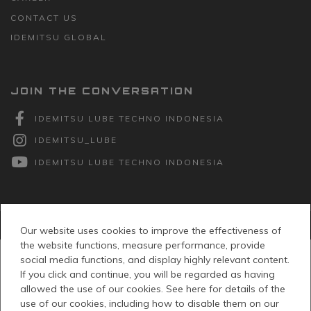
CONTACT US
IDEMITSU GLOBAL
JOIN THE CONVERSATION
IDEMITSU LUBE TECHNO INDONESIA
IDEMITSU_LUBE
IDEMITSU LUBE TECHNO INDONESIA
© PT Idemitsu Lube Techno Indonesia 2026 -
Kebijakan Privasi
Our website uses cookies to improve the effectiveness of
the website functions, measure performance, provide
social media functions, and display highly relevant content.
If you click and continue, you will be regarded as having
allowed the use of our cookies. See here for details of the
use of our cookies, including how to disable them on our