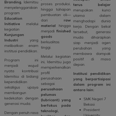
Branding
, Idemitsu
proses produksi,
terus belajar
menyelenggarakan
hingga tahapan
merupakan kunci
program
pembuatan oli—
utama dalam
Education
dari
raw
menghadapi dunia
Initiative
melalui
material
hingga
kerja. Dengan bekal
kegiatan
menjadi
finished
tersebut, generasi
Kunjungan
goods
muda diharapkan
Industri
yang
berkualitas
siap menjadi agen
melibatkan enam
tinggi.
perubahan yang
institusi pendidikan.
membawa dampak
Melalui kegiatan
positif di masa
Program ini
ini, Idemitsu juga
depan.
menjadi wujud
memperkenalkan
nyata kontribusi
profil
Institusi pendidikan
Idemitsu di bidang
perusahaan
yang berpartisipasi
kependidikan
sebagai
dalam program ini
sekaligus upaya
perusahaan
antara lain:
membangun
pelumas
kedekatan dengan
SMK Negeri 7
(lubricant) yang
generasi muda.
Bekasi
berfokus pada
President
teknologi,
Dengan penuh rasa
University