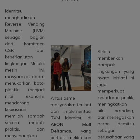
Idemitsu
menghadirkan
Reverse Vending
Machine (RVM)
sebagai bagian
dari komitmen
CSR dan
Selain
keberlanjutan
memberikan
lingkungan. Melalui
dampak
mesin ini,
lingkungan yang
masyarakat dapat
nyata, inisiatif ini
menukarkan botol
juga
plastik menjadi
memperkuat
nilai ekonomi,
kesadaran publik,
Antusiasme
mendorong
meningkatkan
masyarakat terlihat
kebiasaan
nilai branding,
dari implementasi
memilah sampah
dan menegaskan
RVM Idemitsu di
secara mudah,
peran Idemitsu
AEON Mall
praktis, dan
sebagai
Deltamas
, yang
menyenangkan.
perusahaan yang
berhasil melibatkan