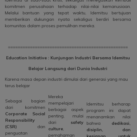
komitmen perusahaan terhadap nilai-nilai kemanusiaan.
Melalui bantuan yang tepat waktu, Idemitsu bertujuan
memberikan dukungan nyata sekaligus berdiri bersama
komunitas dalam proses pemulihan mereka.
=================================================
Education Initiative :
Kunjungan Industri Bersama Idemitsu
Belajar Langsung dari Dunia Industri
Karena masa depan industri dimulai dari generasi yang mau
terus belajar
Mereka
Sebagai bagian
mempelajari
Idemitsu berharap
dari komitmen
berbagai aspek
program ini dapat
Corporate Social
penting, mulai
menanamkan nilai
Responsibility
dari
safety
bahwa
dedikasi,
(CSR)
dan
culture
,
disiplin, dan
penguatan
pemahaman
kesiapan untuk