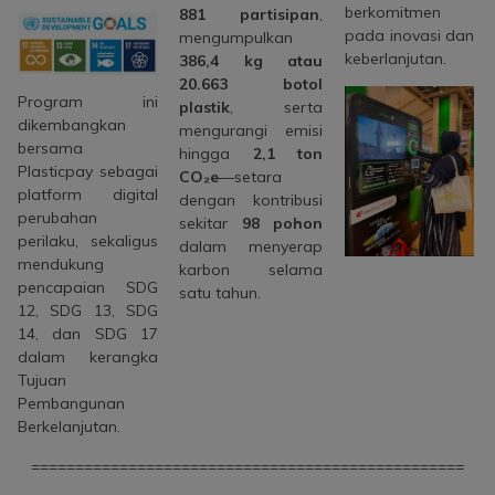
berkomitmen
881 partisipan
,
pada inovasi dan
mengumpulkan
keberlanjutan.
386,4 kg atau
20.663 botol
Program ini
plastik
, serta
dikembangkan
mengurangi emisi
bersama
hingga
2,1 ton
Plasticpay sebagai
CO₂e
—setara
platform digital
dengan kontribusi
perubahan
sekitar
98 pohon
perilaku, sekaligus
dalam menyerap
mendukung
karbon selama
pencapaian SDG
satu tahun.
12, SDG 13, SDG
14, dan SDG 17
dalam kerangka
Tujuan
Pembangunan
Berkelanjutan.
=================================================