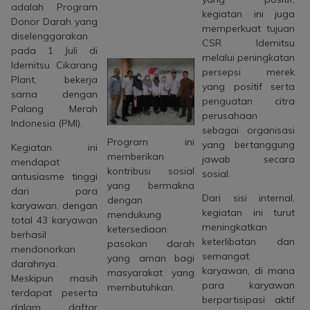
adalah Program
kegiatan ini juga
Donor Darah yang
memperkuat tujuan
diselenggarakan
CSR Idemitsu
pada 1 Juli di
melalui peningkatan
Idemitsu Cikarang
persepsi merek
Plant, bekerja
yang positif serta
sama dengan
penguatan citra
Palang Merah
perusahaan
Indonesia (PMI).
sebagai organisasi
Program ini
yang bertanggung
Kegiatan ini
memberikan
jawab secara
mendapat
kontribusi sosial
sosial.
antusiasme tinggi
yang bermakna
dari para
Dari sisi internal,
dengan
karyawan, dengan
kegiatan ini turut
mendukung
total 43 karyawan
meningkatkan
ketersediaan
berhasil
keterlibatan dan
pasokan darah
mendonorkan
semangat
yang aman bagi
darahnya.
karyawan, di mana
masyarakat yang
Meskipun masih
para karyawan
membutuhkan.
terdapat peserta
berpartisipasi aktif
dalam daftar