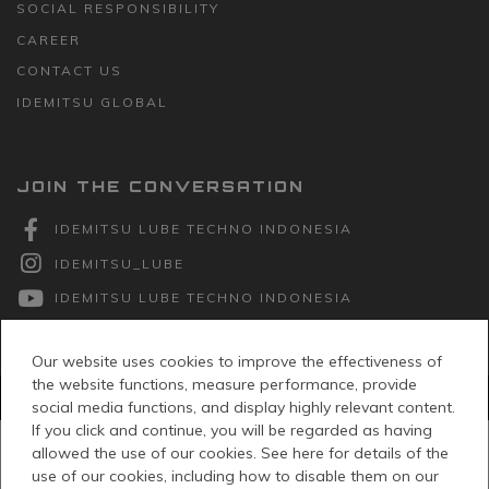
SOCIAL RESPONSIBILITY
CAREER
CONTACT US
IDEMITSU GLOBAL
JOIN THE CONVERSATION
IDEMITSU LUBE TECHNO INDONESIA
IDEMITSU_LUBE
IDEMITSU LUBE TECHNO INDONESIA
Our website uses cookies to improve the effectiveness of
the website functions, measure performance, provide
© PT Idemitsu Lube Techno Indonesia 2026 -
Kebijakan Privasi
social media functions, and display highly relevant content.
If you click and continue, you will be regarded as having
allowed the use of our cookies. See here for details of the
use of our cookies, including how to disable them on our