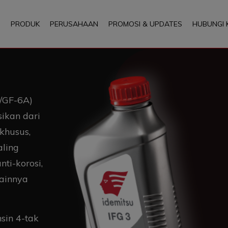
PRODUK
PERUSAHAAN
PROMOSI & UPDATES
HUBUNGI 
P/GF-6A)
ikan dari
khusus,
aling
nti-korosi,
lainnya
sin 4-tak