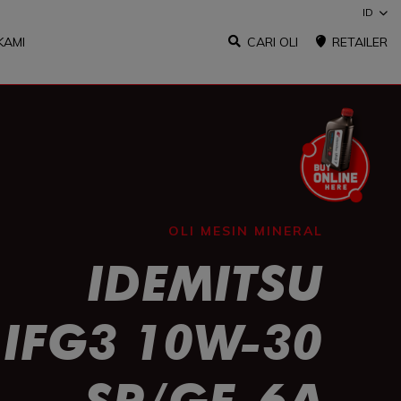
ID
KAMI
CARI OLI
RETAILER
OLI MESIN MINERAL
IDEMITSU
IFG3 10W-30
SP/GF-6A