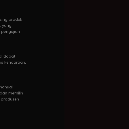
sing produk
, yang
 pengujian
al dapat
nis kendaraan,
manual
 dan memilih
h produsen