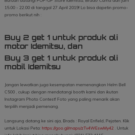
Buruan datangi
POP-UP Store Idemitsu
, Brads! Cuma dari jam
15.00 - 22.00 di tanggal 27 April 2019! Lo bisa dapetin promo-
promo berikut nih :
Buy 2 get 1
untuk produk oli
motor Idemitsu, dan
Buy 3 get 1
untuk produk oli
mobil Idemitsu
Jangan lewatkan juga kesempatan memenangkan Helm Bell
C500
, cukup dengan mendatangi booth kami dan ikutan
Instagram Photo Contest! Foto yang paling menarik akan
terpilih menjadi pemenang.
Langsung datang ke sini aja, Brads :
Royal Enfield, Pejaten. K
lik
untuk Lokasi Peta:
https://goo.gl/maps/zTv4WEswMy42
. Untuk